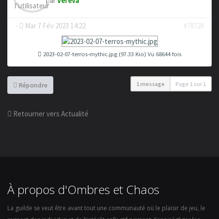
par
Vereva
-
Mar 7 Fév 2023 14:22
#78728
2023-02-07-terros-mythic.jpg (97.33 Kio) Vu 68644 fois
1 message
Page
1
sur
1
Répondre
Retourner vers Actualité
À propos d'Ombres et Chaos
La guilde se veut être avant tout une communauté où le plaisir de jeu, le