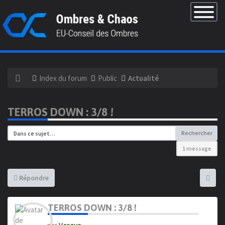
×
Basculer
la
navigatio
Index du forum
Public
Actualité
TERROS DOWN : 3/8 !
Rechercher
1 message
Répondre
TERROS DOWN : 3/8 !