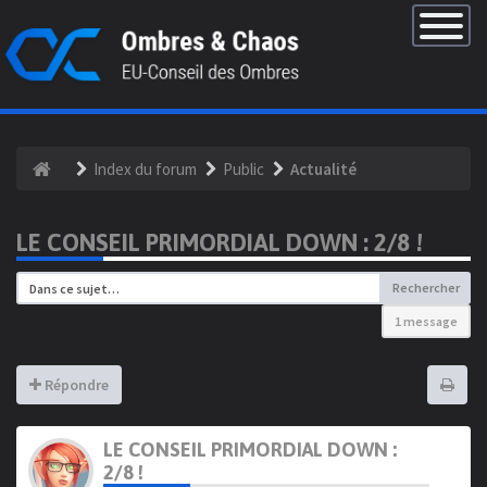
×
Basculer
la
navigatio
Index du forum
Public
Actualité
LE CONSEIL PRIMORDIAL DOWN : 2/8 !
Rechercher
1 message
Répondre
LE CONSEIL PRIMORDIAL DOWN :
2/8 !