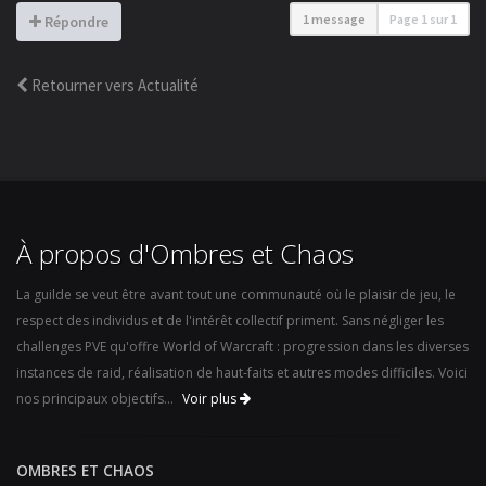
1 message
Page
1
sur
1
Répondre
Retourner vers Actualité
À propos d'Ombres et Chaos
La guilde se veut être avant tout une communauté où le plaisir de jeu, le
respect des individus et de l'intérêt collectif priment. Sans négliger les
challenges PVE qu'offre World of Warcraft : progression dans les diverses
instances de raid, réalisation de haut-faits et autres modes difficiles. Voici
nos principaux objectifs...
Voir plus
OMBRES ET CHAOS