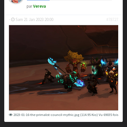
par
Vereva
-
Sam 21 Jan 2023 20:00
#78727
2023-01-16-the-primalist-council-mythic.jpg (114.95 Kio) Vu 69035 fois