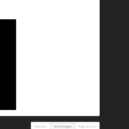
Options
4 messages
Page
1
sur
1