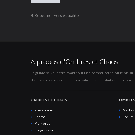
Retourner vers Actualité
À propos d'Ombres et Chaos
La guilde se veut être avant tout une communauté où le plaisir de
diverses instances de raid, réalisation de haut-faits et autres mod
OMBRES ET CHAOS
OMBRES
Présentation
Médias
Charte
Forum
Membres
Progression