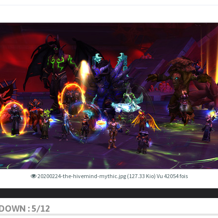
20200224-the-hivemind-mythic.jpg (127.33 Kio) Vu 42054 fois
DOWN : 5/12