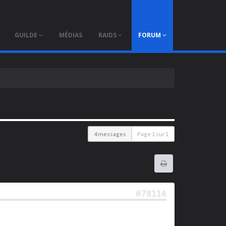
×
GUILDE
MÉDIAS
RAIDS
FORUM
4 messages
Page
1
sur
1
#78114