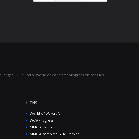
challenges PVE qu'offre World of Warcraft : progression dans les
LIENS
World of Warcraft
WoWProgress
MMO-Champion
MMO-Champion BlueTracker