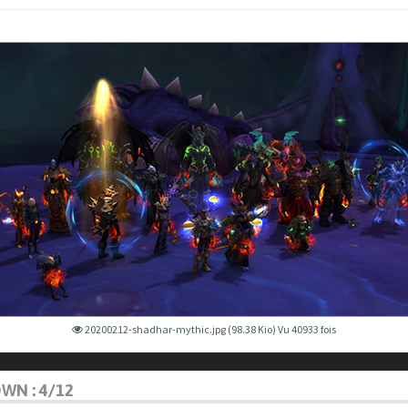
20200212-shadhar-mythic.jpg (98.38 Kio) Vu 40933 fois
OWN : 4/12