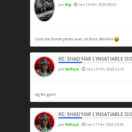
par
Big
-
Jeu 13 Fév 2020 00:52
Cool une bonne photo avec un boss derrière
.
RE: SHAD'HAR L'INSATIABLE D
par
Nellaya
-
Jeu 13 Fév 2020 12:21
Gg les gars!
RE: SHAD'HAR L'INSATIABLE D
par
Nellaya
-
Lun 17 Fév 2020 19:45