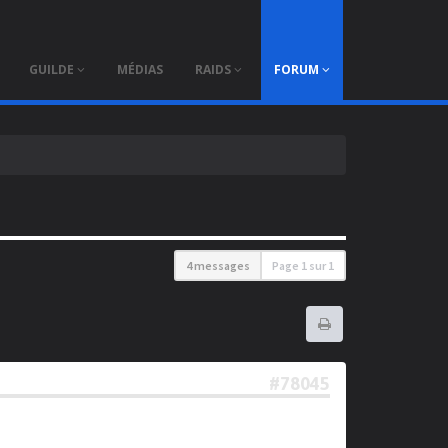
×
GUILDE
MÉDIAS
RAIDS
FORUM
4 messages
Page
1
sur
1
#78045