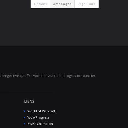
Options
4 messages
Page
1
sur
1
challenges PVE qu'offre World of Warcraft : progression dans les
LIENS
World of Warcraft
WoWProgress
MMO-Champion