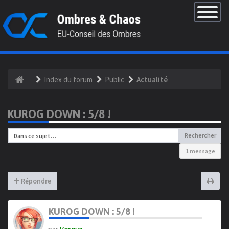
×
Basculer
la
navigatio
Index du forum
Public
Actualité
KUROG DOWN : 5/8 !
Rechercher
1 message
Répondre
KUROG DOWN : 5/8 !