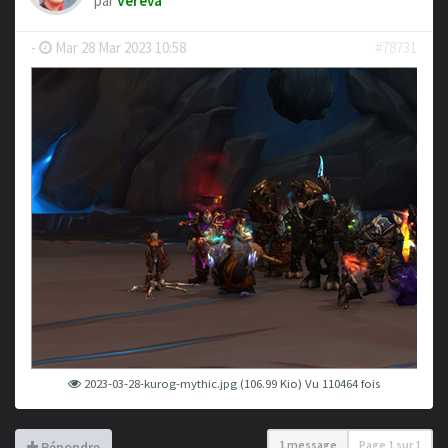
par
Vereva
-
Mar 28 Mar 2023 10:58
#78731
2023-03-28-kurog-mythic.jpg (106.99 Kio) Vu 110464 fois
1 message
Page
1
sur
1
Répondre