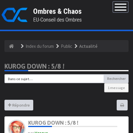
×
Basculer
la
navigatio
Index du forum
Public
Actualité
KUROG DOWN : 5/8 !
Rechercher
1 message
Répondre
KUROG DOWN : 5/8 !