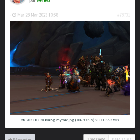
par
Vereva
-
Mar 28 Mar 2023 10:58
#78731
2023-03-28-kurog-mythic.jpg (106.99 Kio) Vu 110552 fois
1 message
Page
1
sur
1
Répondre