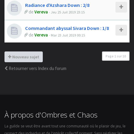
Radiance d'Azshara Down : 2/8
de
Vereva
- Jeu 25 Juil 2019 23:15
Commandant abyssal Sivara Down : 1/8
de
Vereva
- Mar 23 Juil 2019 00:15
Page
1
sur
10
Nouveau sujet
Retourner vers Index du forum
À propos d'Ombres et Chaos
La guilde se veut être avant tout une communauté où le plaisir de jeu, le
respect des individus et de l'intérêt collectif priment. Sans négliger les