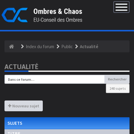
×
Basculer
la
navigatio
Index du forum
Public
Actualité
ACTUALITÉ
Rechercher
240 sujets
Nouveau sujet
SUJETS
TITRE