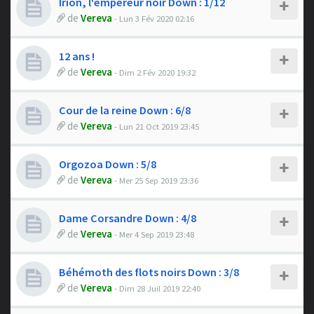
Irion, l'empereur noir Down : 1/12
de
Vereva
- Lun 3 Fév 2020 02:16
12 ans !
de
Vereva
- Dim 2 Fév 2020 19:32
Cour de la reine Down : 6/8
de
Vereva
- Lun 21 Oct 2019 23:45
Orgozoa Down : 5/8
de
Vereva
- Mer 25 Sep 2019 23:36
Dame Corsandre Down : 4/8
de
Vereva
- Mer 4 Sep 2019 23:48
Béhémoth des flots noirs Down : 3/8
de
Vereva
- Dim 28 Juil 2019 22:40