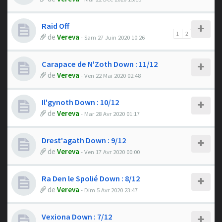
Raid Off
1
2
de
Vereva
- Sam 27 Juin 2020 10:26
Carapace de N'Zoth Down : 11/12
de
Vereva
- Ven 22 Mai 2020 02:48
Il'gynoth Down : 10/12
de
Vereva
- Mar 28 Avr 2020 01:17
Drest'agath Down : 9/12
de
Vereva
- Ven 17 Avr 2020 00:00
Ra Den le Spolié Down : 8/12
de
Vereva
- Dim 5 Avr 2020 23:47
Vexiona Down : 7/12