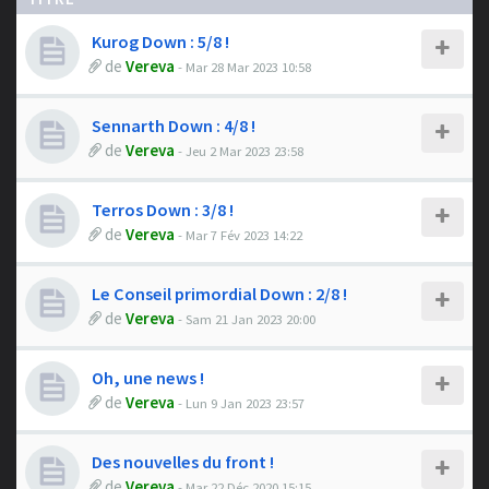
Kurog Down : 5/8 !
de
Vereva
- Mar 28 Mar 2023 10:58
Sennarth Down : 4/8 !
de
Vereva
- Jeu 2 Mar 2023 23:58
Terros Down : 3/8 !
de
Vereva
- Mar 7 Fév 2023 14:22
Le Conseil primordial Down : 2/8 !
de
Vereva
- Sam 21 Jan 2023 20:00
Oh, une news !
de
Vereva
- Lun 9 Jan 2023 23:57
Des nouvelles du front !
de
Vereva
- Mar 22 Déc 2020 15:15