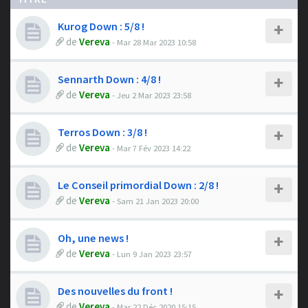
Kurog Down : 5/8 !
de
Vereva
- Mar 28 Mar 2023 10:58
Sennarth Down : 4/8 !
de
Vereva
- Jeu 2 Mar 2023 23:58
Terros Down : 3/8 !
de
Vereva
- Mar 7 Fév 2023 14:22
Le Conseil primordial Down : 2/8 !
de
Vereva
- Sam 21 Jan 2023 20:00
Oh, une news !
de
Vereva
- Lun 9 Jan 2023 23:57
Des nouvelles du front !
de
Vereva
- Mar 22 Déc 2020 15:15