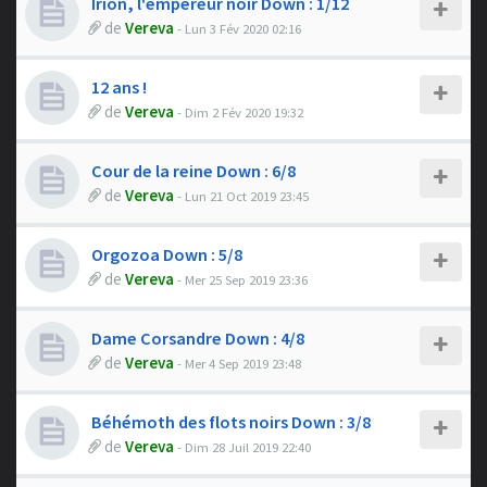
Irion, l'empereur noir Down : 1/12
de
Vereva
- Lun 3 Fév 2020 02:16
12 ans !
de
Vereva
- Dim 2 Fév 2020 19:32
Cour de la reine Down : 6/8
de
Vereva
- Lun 21 Oct 2019 23:45
Orgozoa Down : 5/8
de
Vereva
- Mer 25 Sep 2019 23:36
Dame Corsandre Down : 4/8
de
Vereva
- Mer 4 Sep 2019 23:48
Béhémoth des flots noirs Down : 3/8
de
Vereva
- Dim 28 Juil 2019 22:40