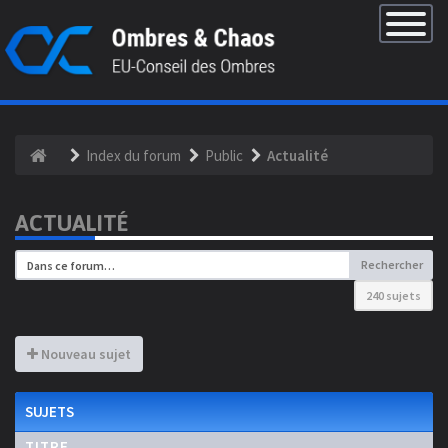
×
Basculer
la
navigatio
Index du forum
Public
Actualité
ACTUALITÉ
Rechercher
240 sujets
Nouveau sujet
SUJETS
TITRE