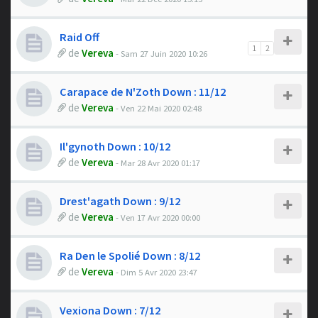
Raid Off
1
2
de
Vereva
- Sam 27 Juin 2020 10:26
Carapace de N'Zoth Down : 11/12
de
Vereva
- Ven 22 Mai 2020 02:48
Il'gynoth Down : 10/12
de
Vereva
- Mar 28 Avr 2020 01:17
Drest'agath Down : 9/12
de
Vereva
- Ven 17 Avr 2020 00:00
Ra Den le Spolié Down : 8/12
de
Vereva
- Dim 5 Avr 2020 23:47
Vexiona Down : 7/12