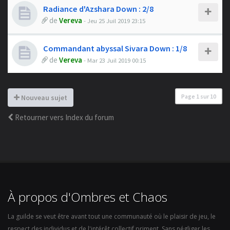
Radiance d'Azshara Down : 2/8
de
Vereva
- Jeu 25 Juil 2019 23:15
Commandant abyssal Sivara Down : 1/8
de
Vereva
- Mar 23 Juil 2019 00:15
Page
1
sur
10
Nouveau sujet
Retourner vers Index du forum
À propos d'Ombres et Chaos
La guilde se veut être avant tout une communauté où le plaisir de jeu, le
respect des individus et de l'intérêt collectif priment. Sans négliger les