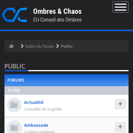
×
Basculer
la
navigatio
Index du forum
Public
PUBLIC
FORUMS
TITRE
Actualité
L'actualité de la guilde.
Ambassade
La place publique.