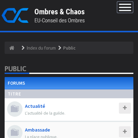
×
Basculer
la
navigatio
Index du forum
Public
PUBLIC
FORUMS
TITRE
Actualité
L'actualité de la guilde.
Ambassade
La place publique.