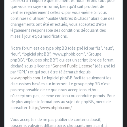
celles-ci à n’importe quel moment et nous ferons tout pour
que vous en soyez informé, bien qu’il soit prudent de
vérifier régulièrement celles-ci par vous-même. Si vous
continuez d’utiliser “Guilde Ombres & Chaos” alors que des
changements ont été effectués, vous acceptez d’être
légalement responsable des conditions découlant des
mises à jour et/ou modifications.
Notre forum est de type phpBB (désigné ici par “ils”, “eux”,
“leur”, “logiciel phpBB”, “www.phpbb.com”, “Groupe
phpBB”, “Equipes phpBB”) qui est un script libre de forum,
déclaré sous la licence “
General Public License
” (désigné ici
par “GPL”) et qui peut être téléchargé depuis
www.phpbb.com
. Le logiciel phpBB facilite seulement les
discussions basées sur internet. Le groupe phpBB n’est
pas responsable de ce que nous acceptons et/ou
n’acceptons pas, comme contenu ou conduite permis. Pour
de plus amples informations au sujet de phpBB, merci de
consulter:
http://www.phpbb.com/
.
Vous acceptez de ne pas publier de contenu abusif,
obscène, vulgaire, diffamatoire, choquant, menaçant, à