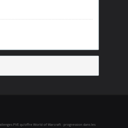
challenges PVE qu'offre World of Warcraft : progression dans les