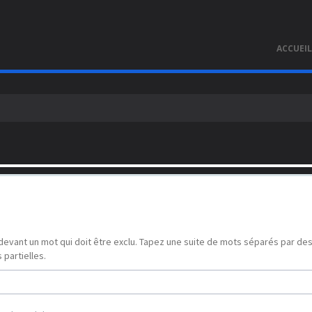
ACCUEIL
devant un mot qui doit être exclu. Tapez une suite de mots séparés par de
partielles.