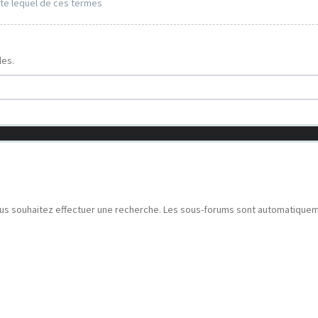
te lequel de ces termes
les.
ous souhaitez effectuer une recherche. Les sous-forums sont automatiquemen