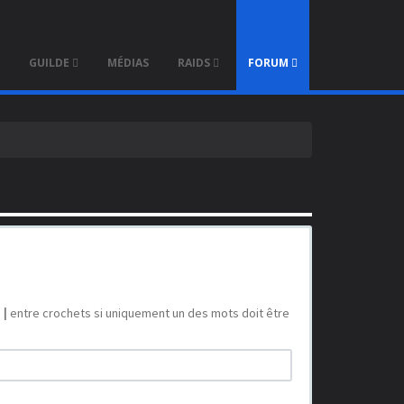
×
GUILDE
MÉDIAS
RAIDS
FORUM
s
|
entre crochets si uniquement un des mots doit être