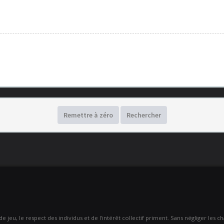
Remettre à zéro
Rechercher
 jeu, le respect des individus et de l'intérêt collectif priment. Sans négliger les 