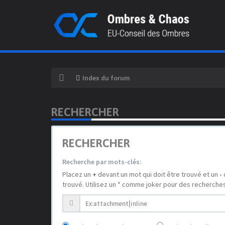
Index du forum
RECHERCHER
RECHERCHER
Recherche par mots-clés:
Placez un
+
devant un mot qui doit être trouvé et un
-
trouvé. Utilisez un * comme joker pour des recherches 