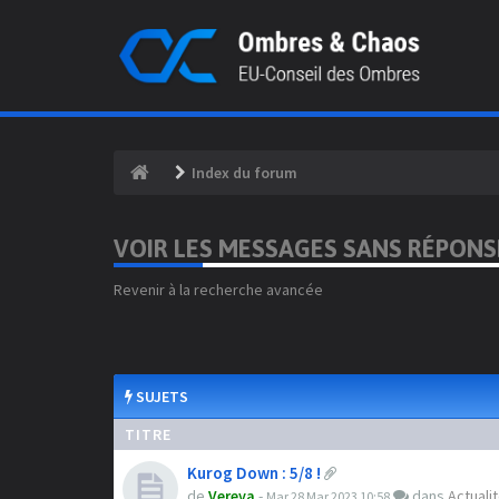
Index du forum
VOIR LES MESSAGES SANS RÉPONS
Revenir à la recherche avancée
SUJETS
TITRE
Kurog Down : 5/8 !
de
Vereva
-
dans
Actuali
Mar 28 Mar 2023 10:58