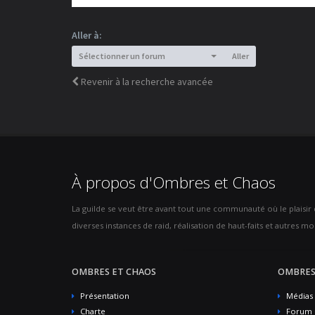
Aller à:
Sélectionner un forum
Aller
Revenir à la recherche avancée
À propos d'Ombres et Chaos
La guilde se veut être avant tout une communauté où le plaisir de
diverses instances de raid, réalisation de haut-faits et autres mod
OMBRES ET CHAOS
OMBRES
Présentation
Médias
Charte
Forum