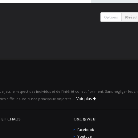
Options
96 résu
 jeu, le respect des individus et de l'intérêt collectif priment. Sans négliger les 
Voir plus
es difficiles. Voici nos principaux objectifs...
 ET CHAOS
O&C @WEB
Facebook
Youtube