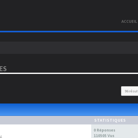
ACCUEIL
ES
96 résu
STATISTIQUES
0 Réponses
110505 Vus
té