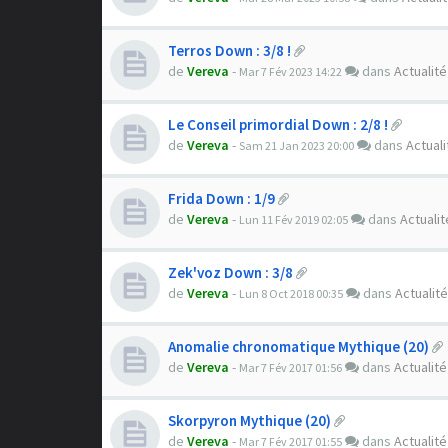
Terros Down : 3/8 !
de
Vereva
-
dans
Actualité
Mar 7 Fév 2023 14:22
Le Conseil primordial Down : 2/8 !
de
Vereva
-
dans
Actuali
Sam 21 Jan 2023 20:00
Frida Down : 1/9
de
Vereva
-
dans
Actualit
Lun 11 Fév 2019 02:05
Zek'voz Down : 3/8
de
Vereva
-
dans
Actualité
Lun 8 Oct 2018 00:35
Anomalie chronomatique Mythique (20)
de
Vereva
-
dans
Actualité
Mar 7 Fév 2017 01:56
Skorpyron Mythique (20)
de
Vereva
-
dans
Actualité
Mar 7 Fév 2017 01:55