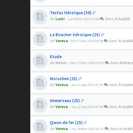
Tectus Héroïque (30)
de
Lumi
-
dans
Actualité
Lun 8 Déc 2014 10:56
Le Boucher Héroïque (25)
de
Vereva
-
dans
Actualit
Dim 7 Déc 2014 18:58
Etude
de
Melvin
-
dans
Ambas
Sam 15 Mar 2014 15:07
Norushen (25)
de
Vereva
-
dans
Actualit
Jeu 12 Sep 2013 07:35
Immerseus (25)
de
Vereva
-
dans
Actualit
Jeu 12 Sep 2013 07:34
Qwon de fer (25)
de
Vereva
-
dans
Actuali
Jeu 28 Mar 2013 02:53