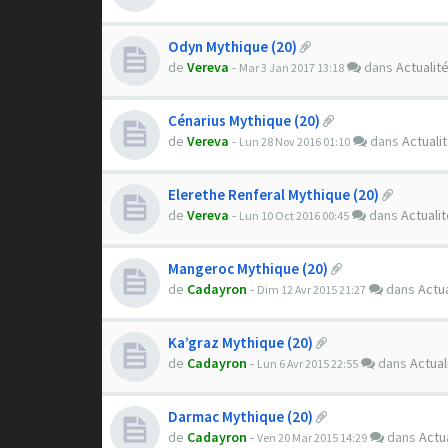
Odyn Mythique (20)
de
Vereva
-
dans
Actualit
Mar 3 Jan 2017 13:18
Cénarius Mythique (20)
de
Vereva
-
dans
Actuali
Lun 28 Nov 2016 01:10
Elerethe Renferal Mythique (20)
de
Vereva
-
dans
Actuali
Lun 10 Oct 2016 00:45
Mangeroc Mythique (20)
de
Cadayron
-
dans
Actua
Dim 12 Avr 2015 21:27
Ka’graz Mythique (20)
de
Cadayron
-
dans
Actual
Lun 6 Avr 2015 22:55
Darmac Mythique (20)
de
Cadayron
-
dans
Actu
Ven 20 Mar 2015 14:29