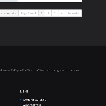
ltats trouvés
Page
1
sur
4
1
2
3
4
Suivante
challenges PVE qu'offre World of Warcraft : progression dans les
LIENS
World of Warcraft
WoWProgress