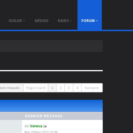
×
GUILDE
MÉDIAS
RAIDS
FORUM
ltats trouvés
Page
1
sur
4
1
2
3
4
Suivante
DERNIER MESSAGE
de
Vereva
Mar 28 Mar 2023 10:58