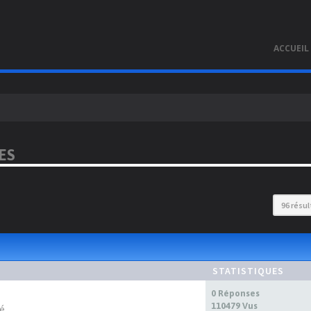
ACCUEIL
ES
96 résu
STATISTIQUES
0 Réponses
110479 Vus
té