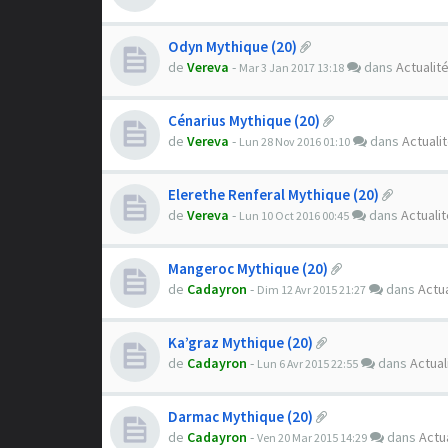
Odyn Mythique (20)
de
Vereva
-
dans
Actualit
Mar 3 Jan 2017 13:18
Cénarius Mythique (20)
de
Vereva
-
dans
Actuali
Lun 28 Nov 2016 01:10
Elerethe Renferal Mythique (20)
de
Vereva
-
dans
Actuali
Lun 10 Oct 2016 00:45
Mangeroc Mythique (20)
de
Cadayron
-
dans
Actua
Dim 12 Avr 2015 21:27
Ka’graz Mythique (20)
de
Cadayron
-
dans
Actual
Lun 6 Avr 2015 22:55
Darmac Mythique (20)
de
Cadayron
-
dans
Actu
Ven 20 Mar 2015 14:29