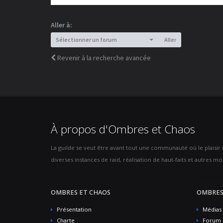
Aller à:
Sélectionner un forum
Aller
Revenir à la recherche avancée
À propos d'Ombres et Chaos
La guilde se veut être avant tout une communauté où le plaisir de
diverses instances de raid, réalisation de haut-faits et autres mod
OMBRES ET CHAOS
OMBRES
Présentation
Médias
Charte
Forum