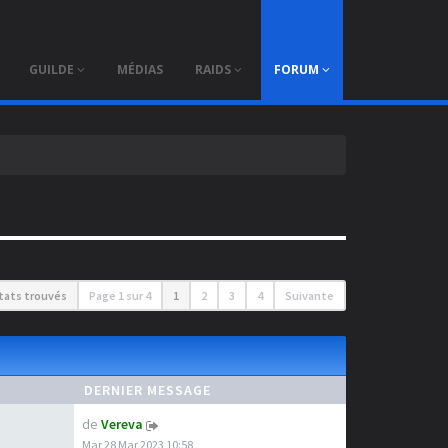
×
GUILDE
MÉDIAS
RAIDS
FORUM
ltats trouvés
Page
1
sur
4
1
2
3
4
Suivante
DERNIER MESSAGE
de
Vereva
Mar 28 Mar 2023 10:58