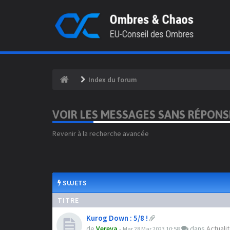
Index du forum
VOIR LES MESSAGES SANS RÉPONS
Revenir à la recherche avancée
SUJETS
TITRE
Kurog Down : 5/8 !
de
Vereva
-
dans
Actuali
Mar 28 Mar 2023 10:58