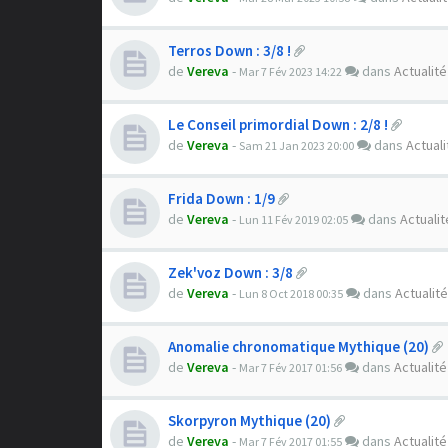
Terros Down : 3/8 !
de
Vereva
-
dans
Actualité
Mar 7 Fév 2023 14:22
Le Conseil primordial Down : 2/8 !
de
Vereva
-
dans
Actuali
Sam 21 Jan 2023 20:00
Frida Down : 1/9
de
Vereva
-
dans
Actualit
Lun 11 Fév 2019 02:05
Zek'voz Down : 3/8
de
Vereva
-
dans
Actualité
Lun 8 Oct 2018 00:35
Anomalie chronomatique Mythique (20)
de
Vereva
-
dans
Actualité
Mar 7 Fév 2017 01:56
Skorpyron Mythique (20)
de
Vereva
-
dans
Actualité
Mar 7 Fév 2017 01:55