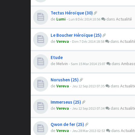
Tectus Héroïque (30)
de
Lumi
-
dans
Actualité
Lun 8 Déc 2014 10:56
Le Boucher Héroïque (25)
de
Vereva
-
dans
Actualit
Dim 7 Déc 2014 18:58
Etude
de
Melvin
-
dans
Ambas
Sam 15 Mar 2014 15:07
Norushen (25)
de
Vereva
-
dans
Actualit
Jeu 12 Sep 2013 07:35
Immerseus (25)
de
Vereva
-
dans
Actualit
Jeu 12 Sep 2013 07:34
Qwon de fer (25)
de
Vereva
-
dans
Actuali
Jeu 28 Mar 2013 02:53