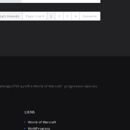
ltats trouvés
Page
1
sur
4
1
2
3
4
Suivante
challenges PVE qu'offre World of Warcraft : progression dans les
LIENS
World of Warcraft
WoWProgress