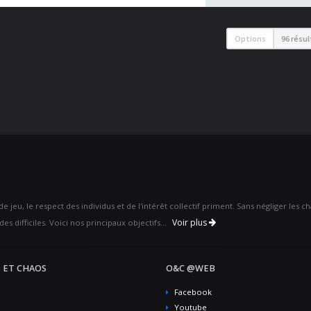
Options
96 résu
 jeu, le respect des individus et de l'intérêt collectif priment. Sans négliger les 
Voir plus
es difficiles. Voici nos principaux objectifs...
 ET CHAOS
O&C @WEB
Facebook
Youtube