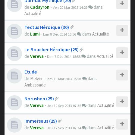
Darmac Mythique (20)
de
Cadayron
-
dans
Ven 20 Mar 2015 14:29
Actualité
Tectus Héroïque (30)
de
Lumi
-
dans
Actualité
Lun 8 Déc 2014 10:56
Le Boucher Héroïque (25)
de
Vereva
-
dans
Actualité
Dim 7 Déc 2014 18:58
Etude
de
Melvin
-
dans
Sam 15 Mar 2014 15:07
Ambassade
Norushen (25)
de
Vereva
-
dans
Actualité
Jeu 12 Sep 2013 07:35
Immerseus (25)
de
Vereva
-
dans
Actualité
Jeu 12 Sep 2013 07:34