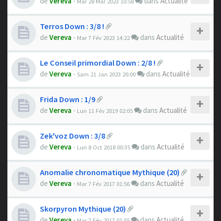
de
Vereva
-
dans
Actualité
Mar 28 Mar 2023 10:58
Terros Down : 3/8 !
de
Vereva
-
dans
Actualité
Mar 7 Fév 2023 14:22
Le Conseil primordial Down : 2/8 !
de
Vereva
-
dans
Actualité
Sam 21 Jan 2023 20:00
Frida Down : 1/9
de
Vereva
-
dans
Actualité
Lun 11 Fév 2019 02:05
Zek'voz Down : 3/8
de
Vereva
-
dans
Actualité
Lun 8 Oct 2018 00:35
Anomalie chronomatique Mythique (20)
de
Vereva
-
dans
Actualité
Mar 7 Fév 2017 01:56
Skorpyron Mythique (20)
de
Vereva
-
dans
Actualité
Mar 7 Fév 2017 01:55