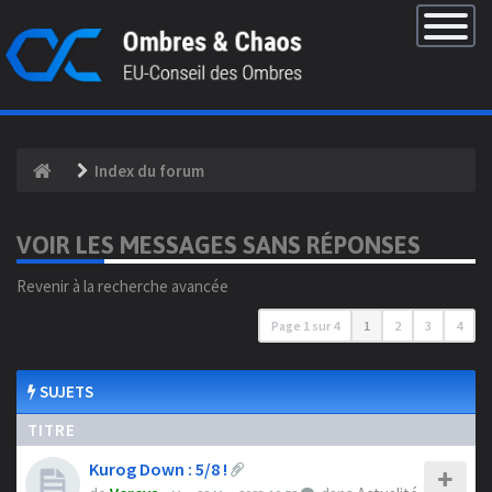
×
Basculer
la
navigatio
Index du forum
VOIR LES MESSAGES SANS RÉPONSES
Revenir à la recherche avancée
Page
1
sur
4
1
2
3
4
SUJETS
TITRE
Kurog Down : 5/8 !