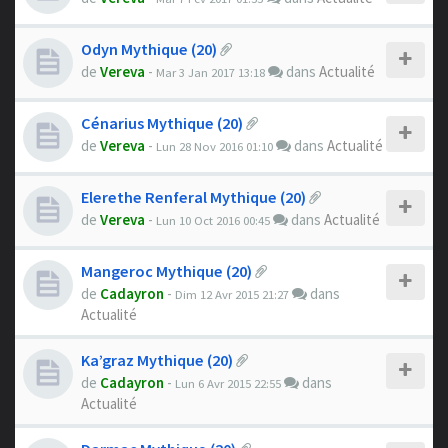
Odyn Mythique (20)
de
Vereva
-
dans
Actualité
Mar 3 Jan 2017 13:18
Cénarius Mythique (20)
de
Vereva
-
dans
Actualité
Lun 28 Nov 2016 01:10
Elerethe Renferal Mythique (20)
de
Vereva
-
dans
Actualité
Lun 10 Oct 2016 00:45
Mangeroc Mythique (20)
de
Cadayron
-
dans
Dim 12 Avr 2015 21:27
Actualité
Ka’graz Mythique (20)
de
Cadayron
-
dans
Lun 6 Avr 2015 22:55
Actualité