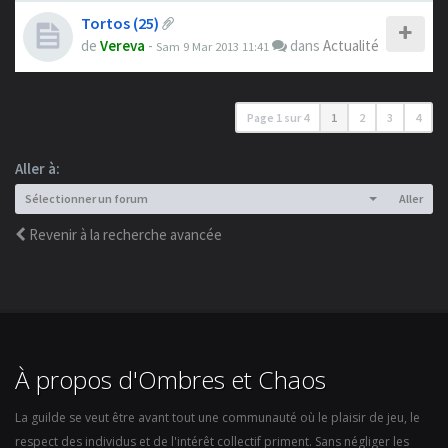
Tortos (25)
de
Vereva
-
dans
Actualité
Sam 9 Mar 2013 11:41
Page
1
sur
4
1
2
3
4
Aller à:
Sélectionner un forum
Aller
Revenir à la recherche avancée
À propos d'Ombres et Chaos
La guilde se veut être avant tout une communauté où le plaisir de jeu, le
respect des individus et de l'intérêt collectif priment. Sans négliger les