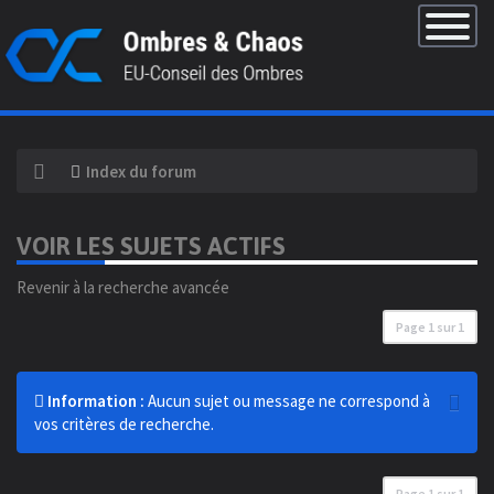
×
Basculer
la
navigatio
Index du forum
VOIR LES SUJETS ACTIFS
Revenir à la recherche avancée
Page
1
sur
1
Information :
Aucun sujet ou message ne correspond à
vos critères de recherche.
Page
1
sur
1