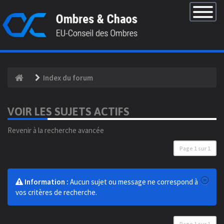
×
Basculer
la
navigatio
Index du forum
VOIR LES SUJETS ACTIFS
Revenir à la recherche avancée
Page
1
sur
1
Information :
Aucun sujet ou message ne correspond à
vos critères de recherche.
Page
1
sur
1