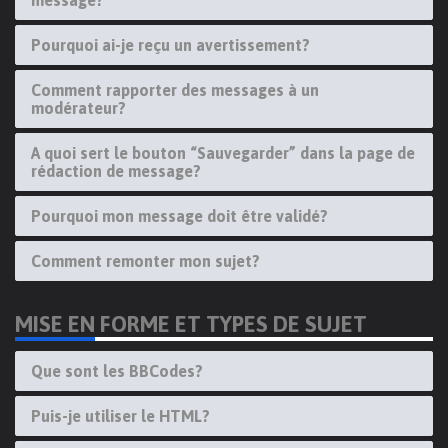
message?
Pourquoi ai-je reçu un avertissement?
Comment rapporter des messages à un
modérateur?
A quoi sert le bouton “Sauvegarder” dans la page de
rédaction de message?
Pourquoi mon message doit être validé?
Comment remonter mon sujet?
MISE EN FORME ET TYPES DE SUJET
Que sont les BBCodes?
Puis-je utiliser le HTML?