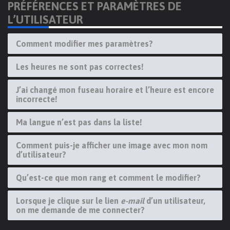
PRÉFÉRENCES ET PARAMÈTRES DE
L’UTILISATEUR
Comment modifier mes paramètres?
Les heures ne sont pas correctes!
J’ai changé mon fuseau horaire et l’heure est encore
incorrecte!
Ma langue n’est pas dans la liste!
Comment puis-je afficher une image avec mon nom
d’utilisateur?
Qu’est-ce que mon rang et comment le modifier?
Lorsque je clique sur le lien
e-mail
d’un utilisateur,
on me demande de me connecter?