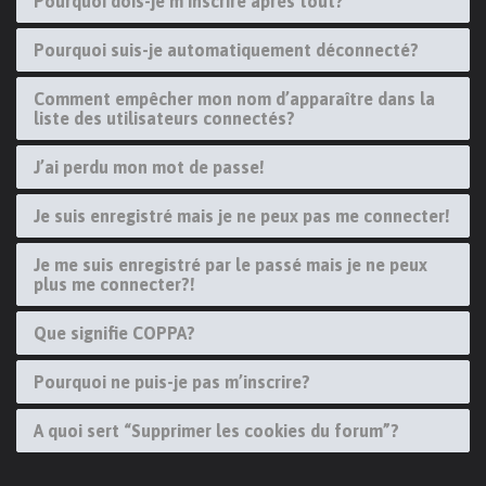
Pourquoi dois-je m’inscrire après tout?
Pourquoi suis-je automatiquement déconnecté?
Comment empêcher mon nom d’apparaître dans la
liste des utilisateurs connectés?
J’ai perdu mon mot de passe!
Je suis enregistré mais je ne peux pas me connecter!
Je me suis enregistré par le passé mais je ne peux
plus me connecter?!
Que signifie COPPA?
Pourquoi ne puis-je pas m’inscrire?
A quoi sert “Supprimer les cookies du forum”?